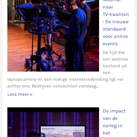
naar
TV‑kwaliteit
: De nieuwe
standaard
voor online
events
De tijd dat
een webinar
bestond uit
een
laptopcamera en een matige internetverbinding ligt ver
achter ons. Bedrijven verwachten vandaag…
Lees meer »
De impact
van de
oorlog in
het