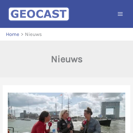
Ga
naar
de
inhoud
Home
Nieuws
Nieuws