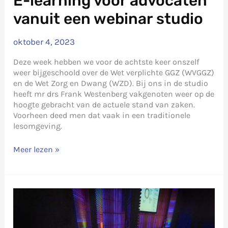
E-learning voor advocaten
vanuit een webinar studio
oktober 4, 2023
Deze week hebben we voor de achtste keer onszelf
weer bijgeschoold over de Wet verplichte GGZ (WVGGZ)
en de Wet Zorg en Dwang (WZD). Bij ons in de studio
heeft mr drs Frank Westenberg vakgenoten weer op de
hoogte gebracht van de actuele stand van zaken.
Voorheen deed men dat vaak in een traditionele
lesomgeving.
E-
Meer lezen »
learning
voor
advocaten
vanuit
een
webinar
studio