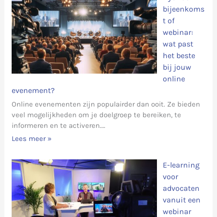
bijeenkoms
t of
webinar:
wat past
het beste
bij jouw
online
evenement?
Online evenementen zijn populairder dan ooit. Ze bieden
veel mogelijkheden om je doelgroep te bereiken, te
informeren en te activeren.…
Lees meer »
E-learning
voor
advocaten
vanuit een
webinar