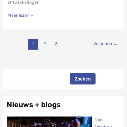
ontwikkelingen
Nieuwe
Meer lezen »
blogs
in
aantocht
1
2
3
Volgende
→
Zoeken
Zoeken
Nieuws + blogs
Van
Webinar