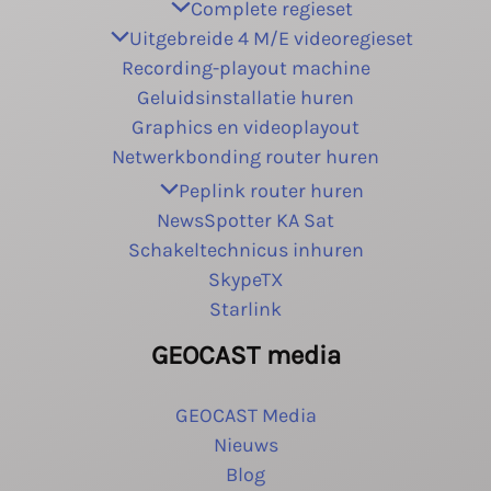
Complete regieset
Uitgebreide 4 M/E videoregieset
Recording-playout machine
Geluidsinstallatie huren
Graphics en videoplayout
Netwerkbonding router huren
Peplink router huren
NewsSpotter KA Sat
Schakeltechnicus inhuren
SkypeTX
Starlink
GEOCAST media
GEOCAST Media
Nieuws
Blog