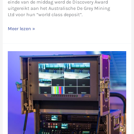
einde van de middag werd de Discovery Award
uitgereikt aan het Australische De Grey Mining
Ltd voor hun “world class deposit”.
Livestream
Meer lezen »
van
Discovery
Day
vanuit
Amsterdam