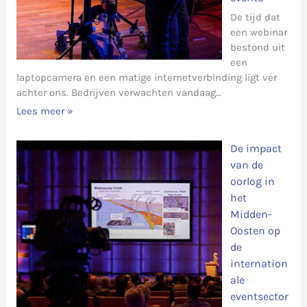
De tijd dat
een webinar
bestond uit
een
laptopcamera en een matige internetverbinding ligt ver
achter ons. Bedrijven verwachten vandaag…
Lees meer »
De impact
van de
oorlog in
het
Midden-
Oosten op
de
internation
ale
eventsector