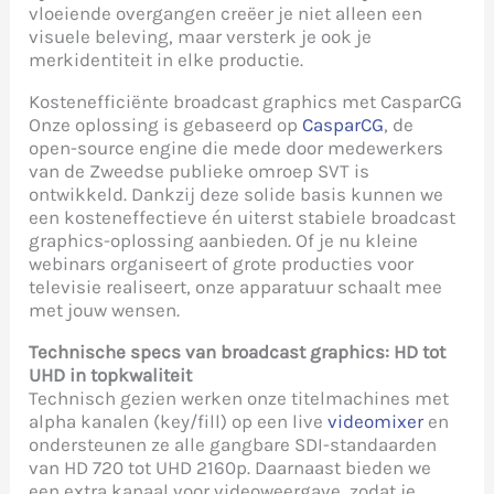
vloeiende overgangen creëer je niet alleen een
visuele beleving, maar versterk je ook je
merkidentiteit in elke productie.
Kostenefficiënte broadcast graphics met CasparCG
Onze oplossing is gebaseerd op
CasparCG
, de
open-source engine die mede door medewerkers
van de Zweedse publieke omroep SVT is
ontwikkeld. Dankzij deze solide basis kunnen we
een kosteneffectieve én uiterst stabiele broadcast
graphics-oplossing aanbieden. Of je nu kleine
webinars organiseert of grote producties voor
televisie realiseert, onze apparatuur schaalt mee
met jouw wensen.
Technische specs van broadcast graphics: HD tot
UHD in topkwaliteit
Technisch gezien werken onze titelmachines met
alpha kanalen (key/fill) op een live
videomixer
en
ondersteunen ze alle gangbare SDI-standaarden
van HD 720 tot UHD 2160p. Daarnaast bieden we
een extra kanaal voor videoweergave, zodat je