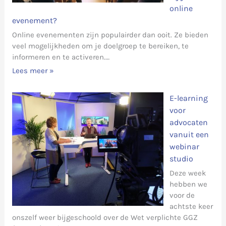
online
evenement?
Online evenementen zijn populairder dan ooit. Ze bieden
veel mogelijkheden om je doelgroep te bereiken, te
informeren en te activeren.…
Lees meer »
E-learning
voor
advocaten
vanuit een
webinar
studio
Deze week
hebben we
voor de
achtste keer
onszelf weer bijgeschoold over de Wet verplichte GGZ