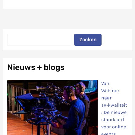
Zoeken
Zoeken
Nieuws + blogs
Van
Webinar
naar
TV‑kwaliteit
: De nieuwe
standaard
voor online
events