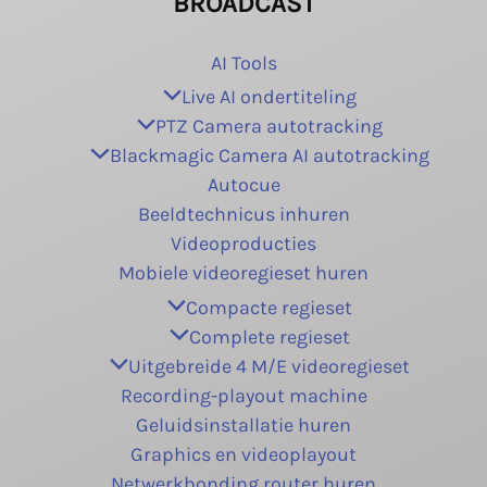
BROADCAST
AI Tools
Live AI ondertiteling
PTZ Camera autotracking
Blackmagic Camera AI autotracking
Autocue
Beeldtechnicus inhuren
Videoproducties
Mobiele videoregieset huren
Compacte regieset
Complete regieset
Uitgebreide 4 M/E videoregieset
Recording-playout machine
Geluidsinstallatie huren
Graphics en videoplayout
Netwerkbonding router huren