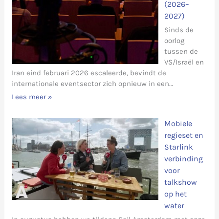
(2026–
2027)
Sinds de
oorlog
tussen de
VS/Israël en
Iran eind februari 2026 escaleerde, bevindt de
internationale eventsector zich opnieuw in een…
Lees meer »
Mobiele
regieset en
Starlink
verbinding
voor
talkshow
op het
water