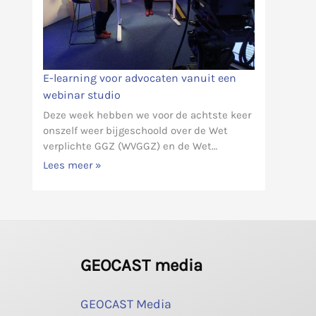
E-learning voor advocaten vanuit een
webinar studio
Deze week hebben we voor de achtste keer
onszelf weer bijgeschoold over de Wet
verplichte GGZ (WVGGZ) en de Wet…
Lees meer »
GEOCAST media
GEOCAST Media