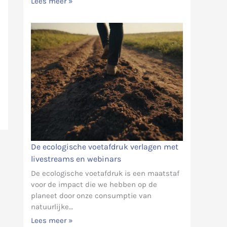
Lees meer »
De ecologische voetafdruk verlagen met
livestreams en webinars
De ecologische voetafdruk is een maatstaf
voor de impact die we hebben op de
planeet door onze consumptie van
natuurlijke…
Lees meer »