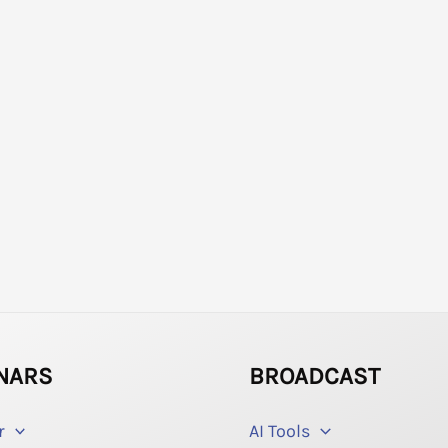
NARS
BROADCAST
r
AI Tools