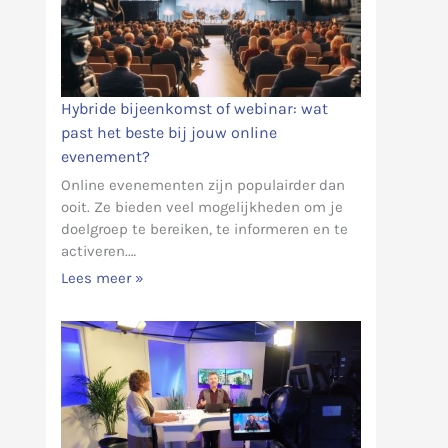
Hybride bijeenkomst of webinar: wat
past het beste bij jouw online
evenement?
Online evenementen zijn populairder dan
ooit. Ze bieden veel mogelijkheden om je
doelgroep te bereiken, te informeren en te
activeren.…
Lees meer »