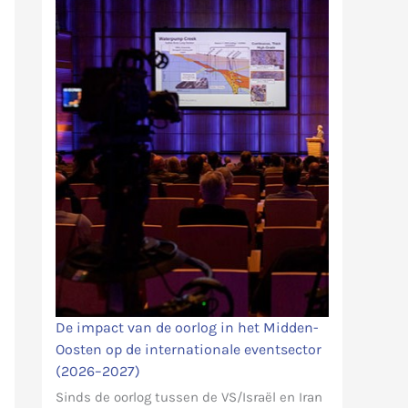
De impact van de oorlog in het Midden-
Oosten op de internationale eventsector
(2026–2027)
Sinds de oorlog tussen de VS/Israël en Iran