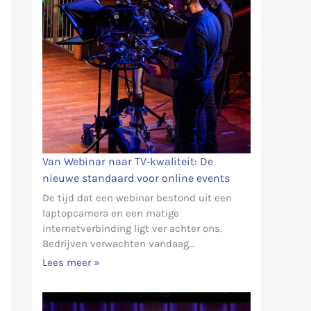
Van Webinar naar TV‑kwaliteit: De
nieuwe standaard voor online events
De tijd dat een webinar bestond uit een
laptopcamera en een matige
internetverbinding ligt ver achter ons.
Bedrijven verwachten vandaag…
Lees meer »