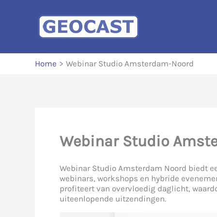
Ga
naar
de
inhoud
Home
Webinar Studio Amsterdam-Noord
Webinar Studio Amst
Webinar Studio Amsterdam Noord biedt een
webinars, workshops en hybride evenement
profiteert van overvloedig daglicht, waar
uiteenlopende uitzendingen.