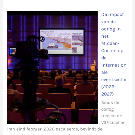
De impact
van de
oorlog in
het
Midden-
Oosten op
de
internation
ale
eventsector
(2026–
2027)
Sinds de
oorlog
tussen de
VS/Israël en
Iran eind februari 2026 escaleerde, bevindt de