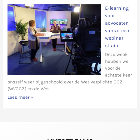
E-learning
voor
advocaten
vanuit een
webinar
studio
Deze week
hebben we
voor de
achtste keer
onszelf weer bijgeschoold over de Wet verplichte GGZ
(WVGGZ) en de Wet…
Lees meer »