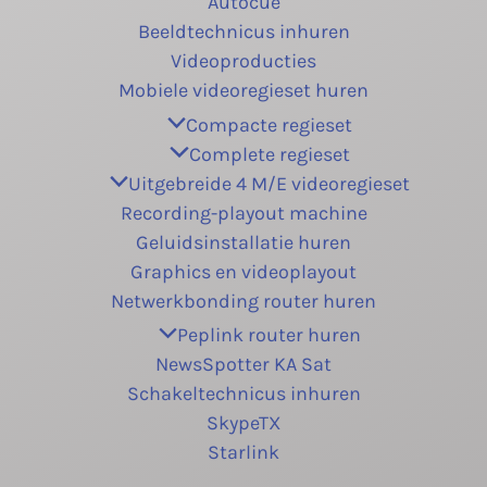
Autocue
Beeldtechnicus inhuren
Videoproducties
Mobiele videoregieset huren
Compacte regieset
Complete regieset
Uitgebreide 4 M/E videoregieset
Recording-playout machine
Geluidsinstallatie huren
Graphics en videoplayout
Netwerkbonding router huren
Peplink router huren
NewsSpotter KA Sat
Schakeltechnicus inhuren
SkypeTX
Starlink