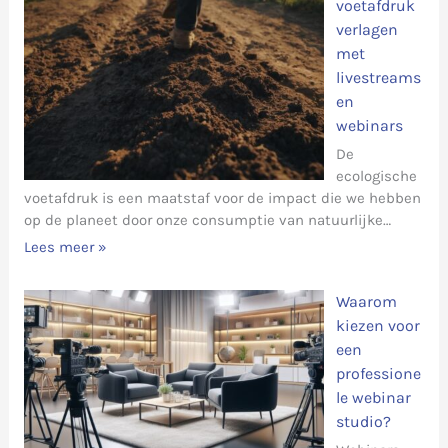
voetafdruk
verlagen
met
livestreams
en
webinars
De
ecologische
voetafdruk is een maatstaf voor de impact die we hebben
op de planeet door onze consumptie van natuurlijke…
Lees meer »
Waarom
kiezen voor
een
professione
le webinar
studio?