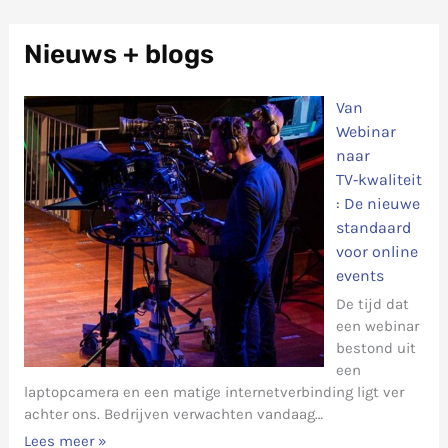
Nieuws + blogs
Van
Webinar
naar
TV‑kwaliteit
: De nieuwe
standaard
voor online
events
De tijd dat
een webinar
bestond uit
een
laptopcamera en een matige internetverbinding ligt ver
achter ons. Bedrijven verwachten vandaag…
Lees meer »