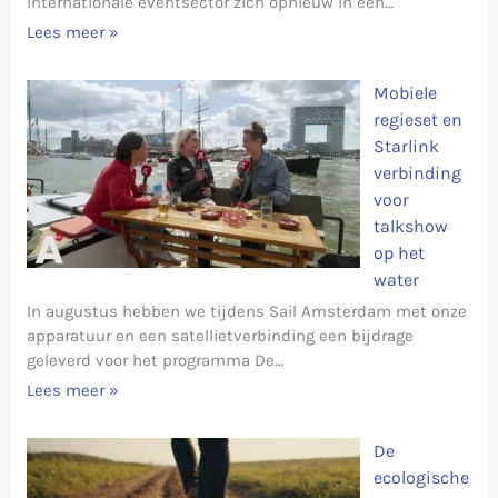
internationale eventsector zich opnieuw in een…
Lees meer »
Mobiele
regieset en
Starlink
verbinding
voor
talkshow
op het
water
In augustus hebben we tijdens Sail Amsterdam met onze
apparatuur en een satellietverbinding een bijdrage
geleverd voor het programma De…
Lees meer »
De
ecologische