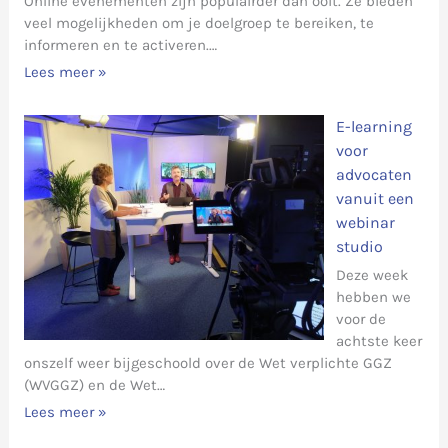
Online evenementen zijn populairder dan ooit. Ze bieden
veel mogelijkheden om je doelgroep te bereiken, te
informeren en te activeren.…
Lees meer »
E-learning
voor
advocaten
vanuit een
webinar
studio
Deze week
hebben we
voor de
achtste keer
onszelf weer bijgeschoold over de Wet verplichte GGZ
(WVGGZ) en de Wet…
Lees meer »