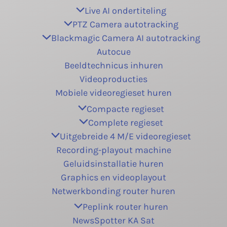
Live AI ondertiteling
PTZ Camera autotracking
Blackmagic Camera AI autotracking
Autocue
Beeldtechnicus inhuren
Videoproducties
Mobiele videoregieset huren
Compacte regieset
Complete regieset
Uitgebreide 4 M/E videoregieset
Recording-playout machine
Geluidsinstallatie huren
Graphics en videoplayout
Netwerkbonding router huren
Peplink router huren
NewsSpotter KA Sat