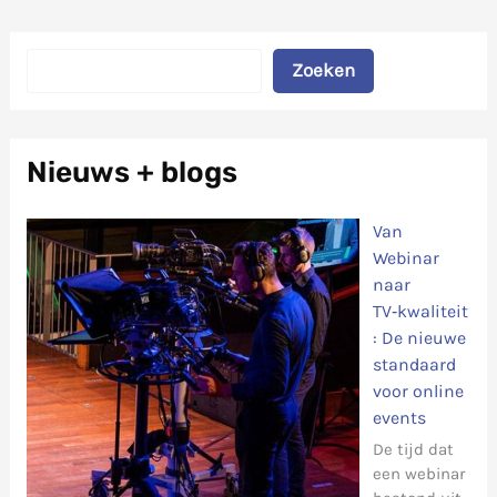
Zoeken
Zoeken
Nieuws + blogs
Van
Webinar
naar
TV‑kwaliteit
: De nieuwe
standaard
voor online
events
De tijd dat
een webinar