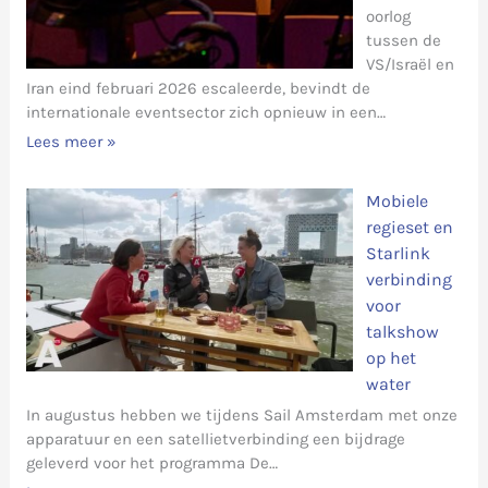
oorlog
tussen de
VS/Israël en
Iran eind februari 2026 escaleerde, bevindt de
internationale eventsector zich opnieuw in een…
Lees meer »
Mobiele
regieset en
Starlink
verbinding
voor
talkshow
op het
water
In augustus hebben we tijdens Sail Amsterdam met onze
apparatuur en een satellietverbinding een bijdrage
geleverd voor het programma De…