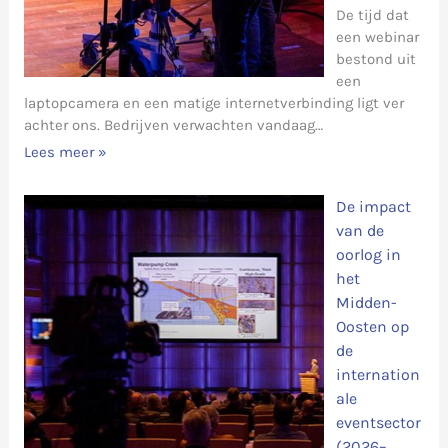
De tijd dat
een webinar
bestond uit
een
laptopcamera en een matige internetverbinding ligt ver
achter ons. Bedrijven verwachten vandaag…
Lees meer »
De impact
van de
oorlog in
het
Midden-
Oosten op
de
internation
ale
eventsector
(2026–