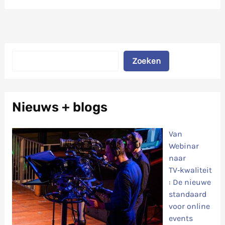
Zoeken
Zoeken
Nieuws + blogs
Van
Webinar
naar
TV‑kwaliteit
: De nieuwe
standaard
voor online
events