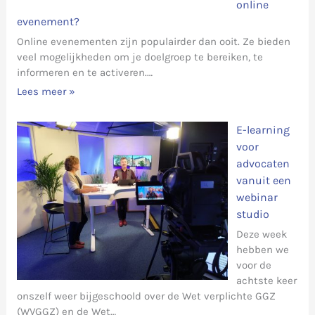
online
evenement?
Online evenementen zijn populairder dan ooit. Ze bieden
veel mogelijkheden om je doelgroep te bereiken, te
informeren en te activeren.…
Lees meer »
E-learning
voor
advocaten
vanuit een
webinar
studio
Deze week
hebben we
voor de
achtste keer
onszelf weer bijgeschoold over de Wet verplichte GGZ
(WVGGZ) en de Wet…