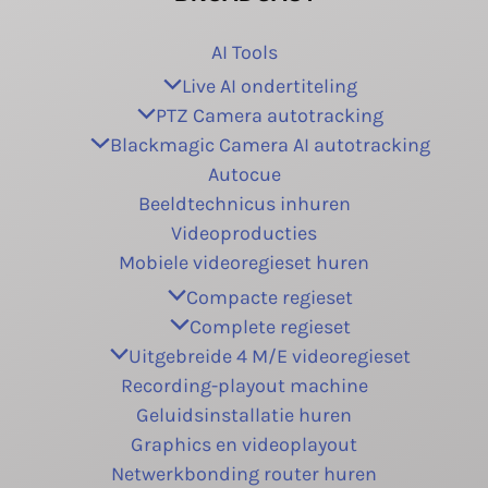
AI Tools
Live AI ondertiteling
PTZ Camera autotracking
Blackmagic Camera AI autotracking
Autocue
Beeldtechnicus inhuren
Videoproducties
Mobiele videoregieset huren
Compacte regieset
Complete regieset
Uitgebreide 4 M/E videoregieset
Recording-playout machine
Geluidsinstallatie huren
Graphics en videoplayout
Netwerkbonding router huren