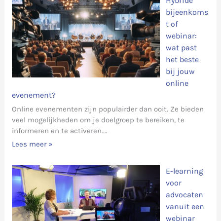
Hybride
bijeenkoms
t of
webinar:
wat past
het beste
bij jouw
online
evenement?
Online evenementen zijn populairder dan ooit. Ze bieden
veel mogelijkheden om je doelgroep te bereiken, te
informeren en te activeren.…
Lees meer »
E-learning
voor
advocaten
vanuit een
webinar