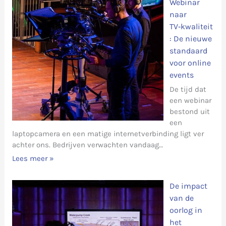
Webinar
naar
TV‑kwaliteit
: De nieuwe
standaard
voor online
events
De tijd dat
een webinar
bestond uit
een
laptopcamera en een matige internetverbinding ligt ver
achter ons. Bedrijven verwachten vandaag…
Lees meer »
De impact
van de
oorlog in
het