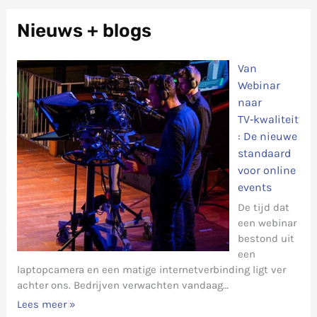
Nieuws + blogs
Van
Webinar
naar
TV‑kwaliteit
: De nieuwe
standaard
voor online
events
De tijd dat
een webinar
bestond uit
een
laptopcamera en een matige internetverbinding ligt ver
achter ons. Bedrijven verwachten vandaag…
Lees meer »