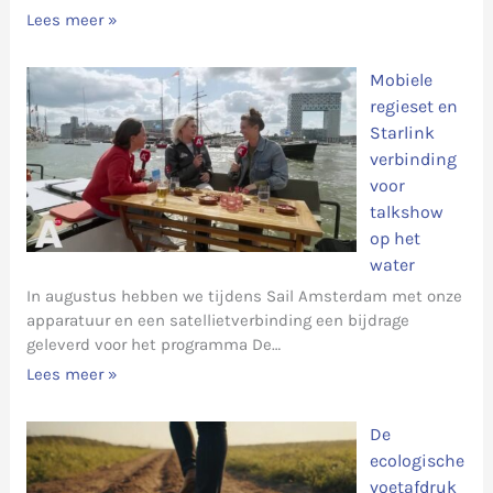
Lees meer »
Mobiele
regieset en
Starlink
verbinding
voor
talkshow
op het
water
In augustus hebben we tijdens Sail Amsterdam met onze
apparatuur en een satellietverbinding een bijdrage
geleverd voor het programma De…
Lees meer »
De
ecologische
voetafdruk