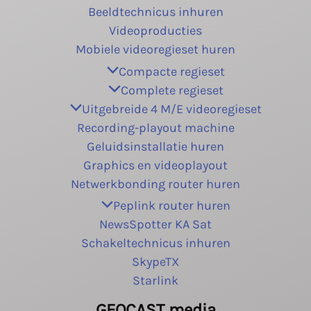
Beeldtechnicus inhuren
Videoproducties
Mobiele videoregieset huren
Compacte regieset
Complete regieset
Uitgebreide 4 M/E videoregieset
Recording-playout machine
Geluidsinstallatie huren
Graphics en videoplayout
Netwerkbonding router huren
Peplink router huren
NewsSpotter KA Sat
Schakeltechnicus inhuren
SkypeTX
Starlink
GEOCAST media