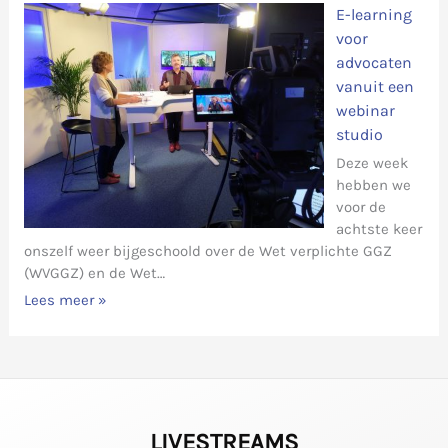
E-learning
voor
advocaten
vanuit een
webinar
studio
Deze week
hebben we
voor de
achtste keer
onszelf weer bijgeschoold over de Wet verplichte GGZ
(WVGGZ) en de Wet…
Lees meer »
LIVESTREAMS