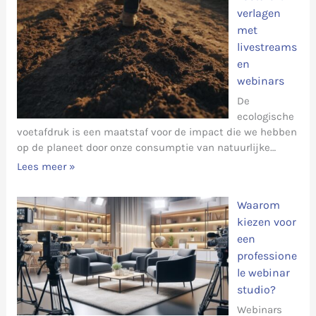
verlagen
met
livestreams
en
webinars
De
ecologische
voetafdruk is een maatstaf voor de impact die we hebben
op de planeet door onze consumptie van natuurlijke…
Lees meer »
Waarom
kiezen voor
een
professione
le webinar
studio?
Webinars