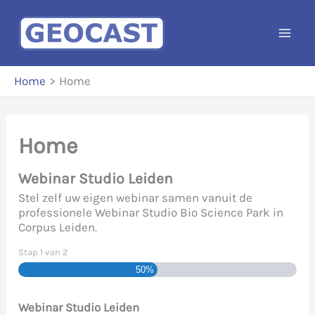
Ga
naar
de
inhoud
Home
Home
Home
Webinar Studio Leiden
Stel zelf uw eigen webinar samen vanuit de
professionele Webinar Studio Bio Science Park in
Corpus Leiden.
Stap
1
van
2
50%
Webinar Studio Leiden