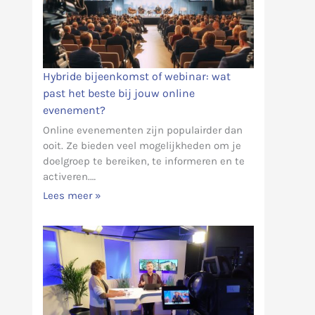
Hybride bijeenkomst of webinar: wat
past het beste bij jouw online
evenement?
Online evenementen zijn populairder dan
ooit. Ze bieden veel mogelijkheden om je
doelgroep te bereiken, te informeren en te
activeren.…
Lees meer »