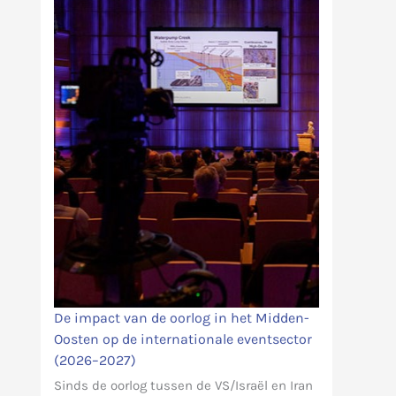
De impact van de oorlog in het Midden-
Oosten op de internationale eventsector
(2026–2027)
Sinds de oorlog tussen de VS/Israël en Iran