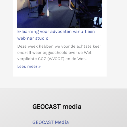
E-learning voor advocaten vanuit een
webinar studio
Deze week hebben we voor de achtste keer
onszelf weer bijgeschoold over de Wet
verplichte GGZ (WVGGZ) en de Wet…
Lees meer »
GEOCAST media
GEOCAST Media