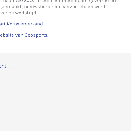
, heeft
GEOCAST
media
het mediateam gevormd en
to’s gemaakt, nieuwsberichten verzameld en werd
ver de wedstrijd.
ebsite van Geosports
.
cht
→