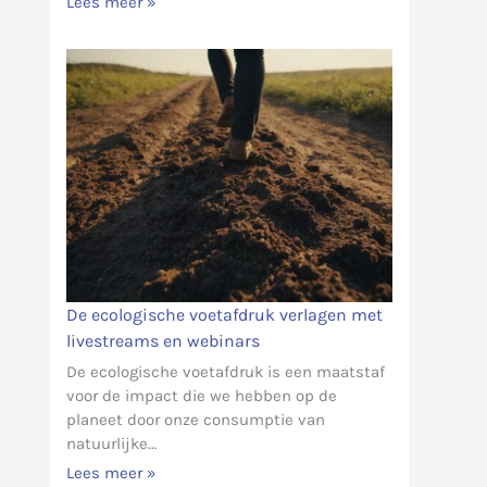
Lees meer »
De ecologische voetafdruk verlagen met
livestreams en webinars
De ecologische voetafdruk is een maatstaf
voor de impact die we hebben op de
planeet door onze consumptie van
natuurlijke…
Lees meer »