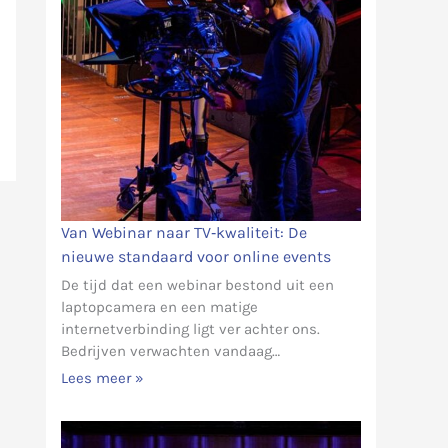
Van Webinar naar TV‑kwaliteit: De
nieuwe standaard voor online events
De tijd dat een webinar bestond uit een
laptopcamera en een matige
internetverbinding ligt ver achter ons.
Bedrijven verwachten vandaag…
Lees meer »