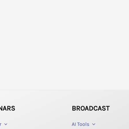
NARS
BROADCAST
r
AI Tools