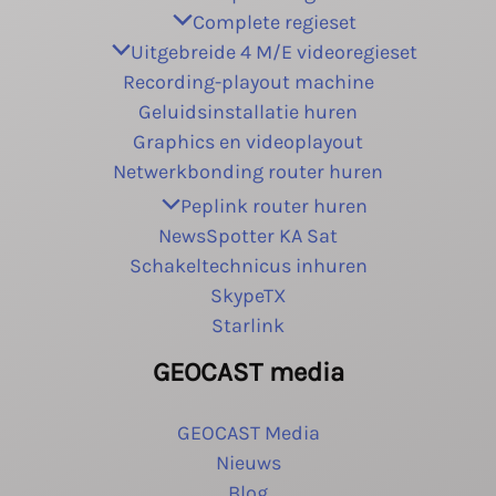
Complete regieset
Uitgebreide 4 M/E videoregieset
Recording-playout machine
Geluidsinstallatie huren
Graphics en videoplayout
Netwerkbonding router huren
Peplink router huren
NewsSpotter KA Sat
Schakeltechnicus inhuren
SkypeTX
Starlink
GEOCAST media
GEOCAST Media
Nieuws
Blog