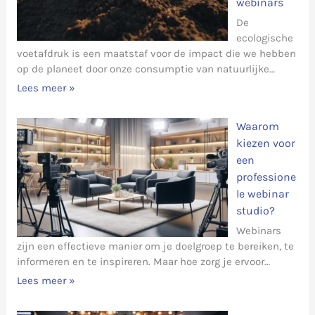
webinars
De
ecologische
voetafdruk is een maatstaf voor de impact die we hebben
op de planeet door onze consumptie van natuurlijke…
Lees meer »
Waarom
kiezen voor
een
professione
le webinar
studio?
Webinars
zijn een effectieve manier om je doelgroep te bereiken, te
informeren en te inspireren. Maar hoe zorg je ervoor…
Lees meer »