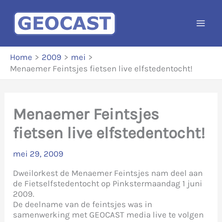
Ga
naar
de
inhoud
Home
2009
mei
Menaemer Feintsjes fietsen live elfstedentocht!
Menaemer Feintsjes
fietsen live elfstedentocht!
mei 29, 2009
Dweilorkest de Menaemer Feintsjes nam deel aan
de Fietselfstedentocht op Pinkstermaandag 1 juni
2009.
De deelname van de feintsjes was in
samenwerking met
GEOCAST
media
live te volgen