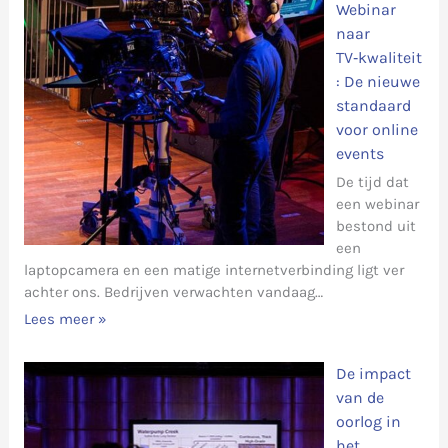
Webinar
naar
TV‑kwaliteit
: De nieuwe
standaard
voor online
events
De tijd dat
een webinar
bestond uit
een
laptopcamera en een matige internetverbinding ligt ver
achter ons. Bedrijven verwachten vandaag…
Lees meer »
De impact
van de
oorlog in
het