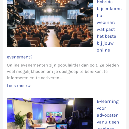
Hybride
bijeenkoms
t of
webinar:
wat past
het beste
bij jouw
online
evenement?
Online evenementen zijn populairder dan ooit. Ze bieden
veel mogelijkheden om je doelgroep te bereiken, te
informeren en te activeren.…
Lees meer »
E-learning
voor
advocaten
vanuit een
webinar